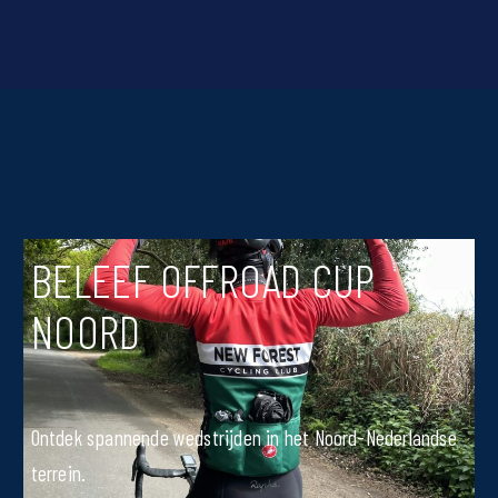
BELEEF OFFROAD CUP
NOORD
Ontdek spannende wedstrijden in het Noord-Nederlandse
terrein.