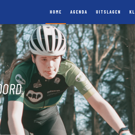
HOME
AGENDA
UITSLAGEN
K
OORD