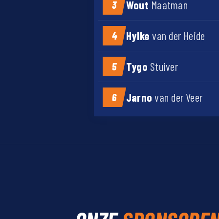
Wout
Maatman
3
Hylke
van der Heide
4
Tygo
Stuiver
5
Jarno
van der Veer
6