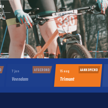
NDA
D
AFGEROND
AANKOMEND
7 jun
15 aug
Veendam
Trimunt