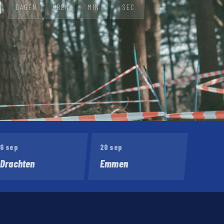
DAGEN
UREN
MIN
SEC
6 sep
20 sep
Drachten
Emmen