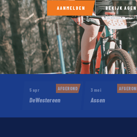
AANMELDEN
BEKIJK AGE
AFGEROND
AFGERON
5 apr
3 mei
DeWestereen
Assen