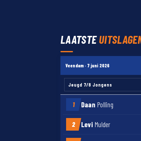
LAATSTE
UITSLAGE
Veendam · 7 juni 2026
Daan
Polling
1
Levi
Mulder
2