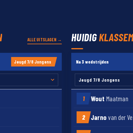
N
HUIDIG
KLASSE
ALLE UITSLAGEN →
Jeugd 7/8 Jongens
Na 3 wedstrijden
Wout
Maatman
1
Jarno
van der Ve
2