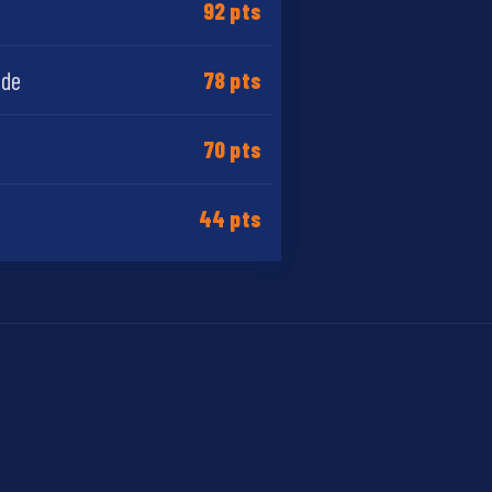
92 pts
ide
78 pts
70 pts
44 pts