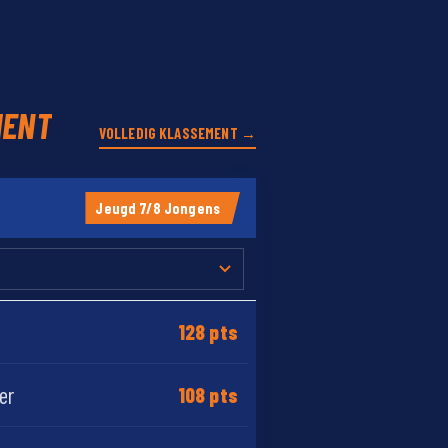
MENT
VOLLEDIG KLASSEMENT →
Jeugd 7/8 Jongens
128 pts
er
108 pts