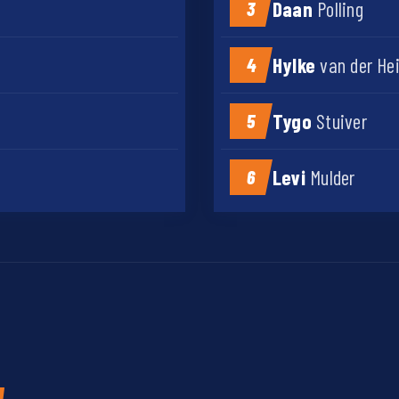
Daan
Polling
3
Hylke
van der He
4
Tygo
Stuiver
5
Levi
Mulder
6